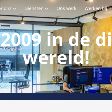
r ons
Diensten
Ons werk
Werken bij
2009 in de d
wereld!